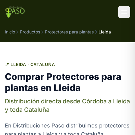
Saltar al contenido
Inicio
Productos
Protectores para plantas
Lleida
📍 LLEIDA · CATALUÑA
Comprar Protectores para
plantas en Lleida
Distribución directa desde Córdoba a Lleida
y toda Cataluña
En Distribuciones Paso distribuimos protectores
para plantas a Lleida y a toda Cataluña