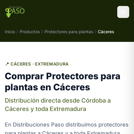
Saltar al contenido
Inicio
Productos
Protectores para plantas
Cáceres
📍 CÁCERES · EXTREMADURA
Comprar Protectores para
plantas en Cáceres
Distribución directa desde Córdoba a
Cáceres y toda Extremadura
En Distribuciones Paso distribuimos protectores
para plantas a Cáceres y a toda Extremadura