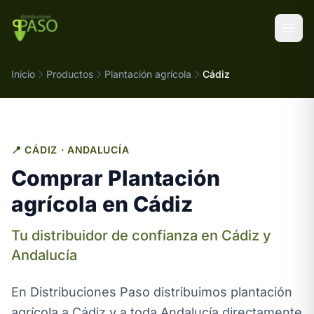
Saltar al contenido
Inicio
Productos
Plantación agrícola
Cádiz
📍 CÁDIZ · ANDALUCÍA
Comprar Plantación
agrícola en Cádiz
Tu distribuidor de confianza en Cádiz y
Andalucía
En Distribuciones Paso distribuimos plantación
agrícola a Cádiz y a toda Andalucía directamente