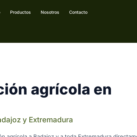
o
Productos
Nosotros
Contacto
ión agrícola en
Badajoz y Extremadura
ión agrícola a Badajoz y a toda Extremadura directa