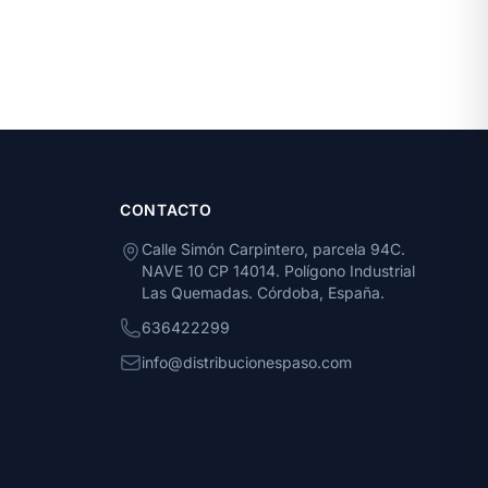
CONTACTO
Calle Simón Carpintero, parcela 94C.
NAVE 10 CP 14014. Polígono Industrial
Las Quemadas. Córdoba, España.
636422299
info@distribucionespaso.com