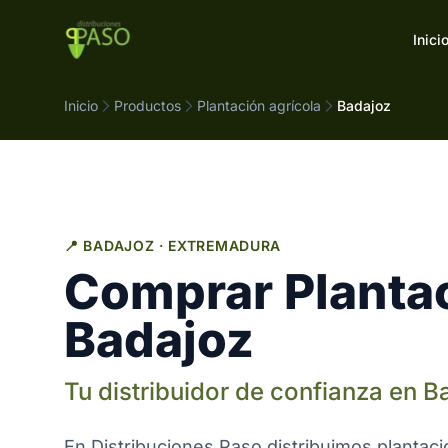
Saltar al contenido
Inici
Inicio
Productos
Plantación agrícola
Badajoz
📍 BADAJOZ · EXTREMADURA
Comprar Plantac
Badajoz
Tu distribuidor de confianza en 
En Distribuciones Paso distribuimos plantac