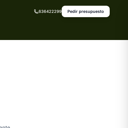
636422299
Pedir presupuesto
mente