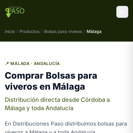
Saltar al contenido
Inicio
Productos
Bolsas para viveros
Málaga
📍 MÁLAGA · ANDALUCÍA
Comprar Bolsas para
viveros en Málaga
Distribución directa desde Córdoba a
Málaga y toda Andalucía
En Distribuciones Paso distribuimos bolsas para
viveros a Málaga y a toda Andalucía