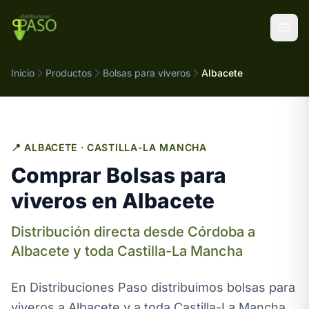
Saltar al contenido
Inicio
Productos
Bolsas para viveros
Albacete
📍 ALBACETE · CASTILLA-LA MANCHA
Comprar Bolsas para
viveros en Albacete
Distribución directa desde Córdoba a
Albacete y toda Castilla-La Mancha
En Distribuciones Paso distribuimos bolsas para
viveros a Albacete y a toda Castilla-La Mancha