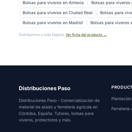
Bolsas para viveros en Almería
Bolsas para viveros
Bolsas para viveros en Ciudad Real
Bolsas para viv
Bolsas para viveros en Madrid
Bolsas para viveros
Distribuimos a toda España.
Ver ficha del producto →
PRODUC
Distribuciones Paso
Plantación
Distribuciones Paso - Comercialización de
material de atado y ferretería agrícola en
Ferretería 
Córdoba, España. Tutores, bolsas para
viveros, protectores y más.