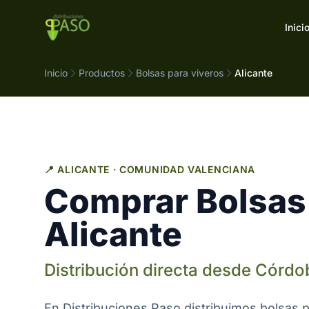
Saltar al contenido
Inici
Inicio
Productos
Bolsas para viveros
Alicante
📍 ALICANTE · COMUNIDAD VALENCIANA
Comprar Bolsas 
Alicante
Distribución directa desde Córdo
En Distribuciones Paso distribuimos bolsas 