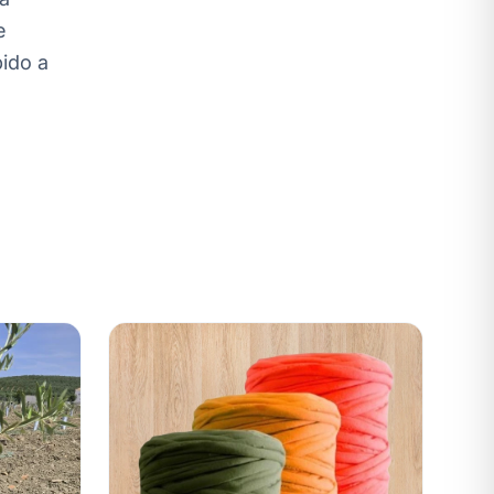
e
pido a