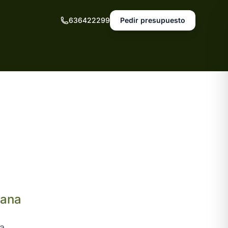
636422299
Pedir presupuesto
iana
na