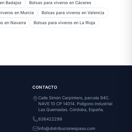
 en Badajoz
Bolsas para viveros en Cáceres
viveros en Murcia
Bolsas para viveros en Valencia
os en Navarra
Bolsas para viveros en La Rioja
CONTACTO
Calle Simón Carpintero, parcela 94C.
NAVE 10 CP 14014. Polígono Industrial
Las Quemadas. Córdoba, España.
636422299
info@distribucionespaso.com