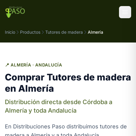
Saltar al contenido
Inicio
Productos
Tutores de madera
Almería
📍 ALMERÍA · ANDALUCÍA
Comprar Tutores de madera
en Almería
Distribución directa desde Córdoba a
Almería y toda Andalucía
En Distribuciones Paso distribuimos tutores de
madera a Almería y a toda Andalucía