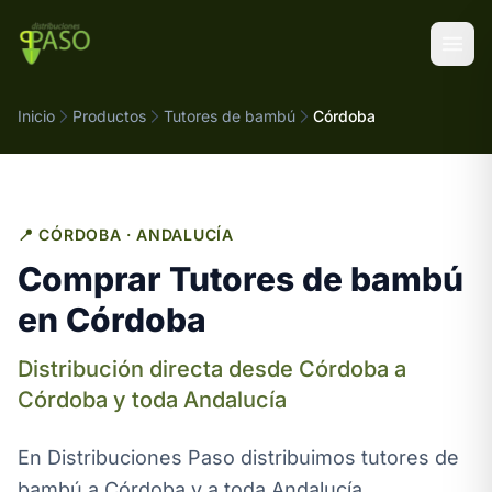
Saltar al contenido
Inicio
Productos
Tutores de bambú
Córdoba
📍 CÓRDOBA · ANDALUCÍA
Comprar Tutores de bambú
en Córdoba
Distribución directa desde Córdoba a
Córdoba y toda Andalucía
En Distribuciones Paso distribuimos tutores de
bambú a Córdoba y a toda Andalucía