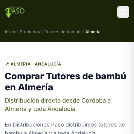
Saltar al contenido
Inicio
Productos
Tutores de bambú
Almería
📍 ALMERÍA · ANDALUCÍA
Comprar Tutores de bambú
en Almería
Distribución directa desde Córdoba a
Almería y toda Andalucía
En Distribuciones Paso distribuimos tutores de
bambú a Almería y a toda Andalucía