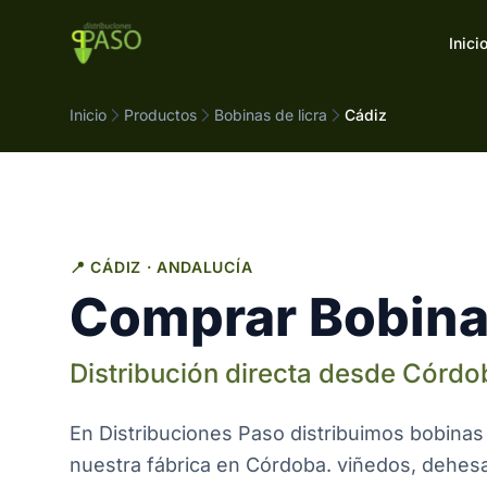
Saltar al contenido
Inici
Inicio
Productos
Bobinas de licra
Cádiz
📍 CÁDIZ · ANDALUCÍA
Comprar Bobinas
Distribución directa desde Córdo
En Distribuciones Paso distribuimos bobinas 
nuestra fábrica en Córdoba. viñedos, dehesa 