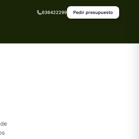
636422299
Pedir presupuesto
sde
os