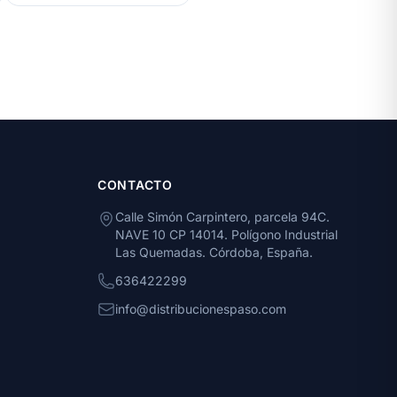
CONTACTO
Calle Simón Carpintero, parcela 94C.
NAVE 10 CP 14014. Polígono Industrial
Las Quemadas. Córdoba, España.
636422299
info@distribucionespaso.com