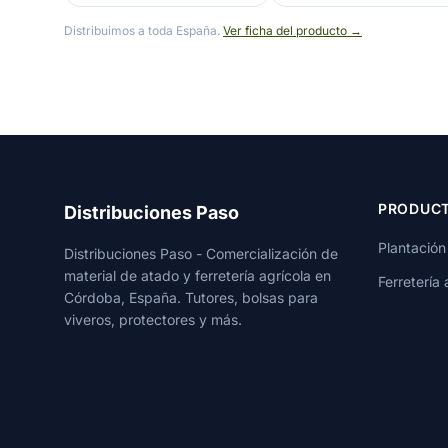
Distribuimos a toda España.
Ver ficha del producto →
PRODUC
Distribuciones Paso
Plantación
Distribuciones Paso - Comercialización de
material de atado y ferretería agrícola en
Ferretería 
Córdoba, España. Tutores, bolsas para
viveros, protectores y más.