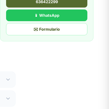
636422299
📱 WhatsApp
✉️ Formulario