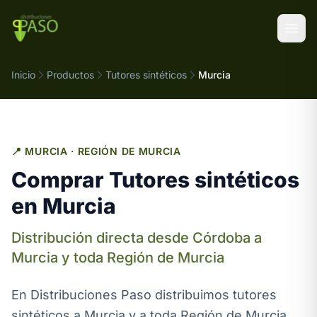
Saltar al contenido
Inicio
Productos
Tutores sintéticos
Murcia
📍 MURCIA · REGIÓN DE MURCIA
Comprar Tutores sintéticos
en Murcia
Distribución directa desde Córdoba a
Murcia y toda Región de Murcia
En Distribuciones Paso distribuimos tutores
sintéticos a Murcia y a toda Región de Murcia