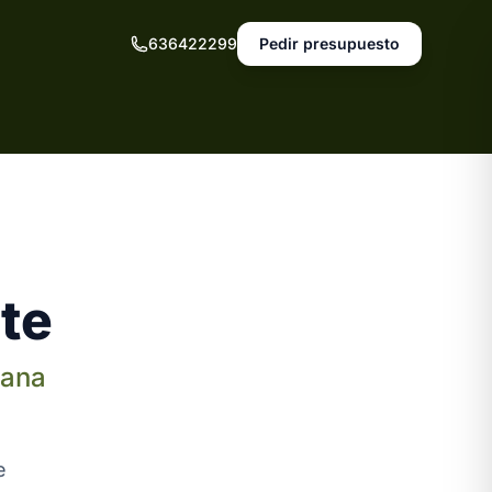
636422299
Pedir presupuesto
te
iana
e