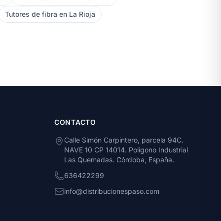
Tutores de fibra en La Rioja
CONTACTO
Calle Simón Carpintero, parcela 94C.
NAVE 10 CP 14014. Polígono Industrial
Las Quemadas. Córdoba, España.
636422299
info@distribucionespaso.com