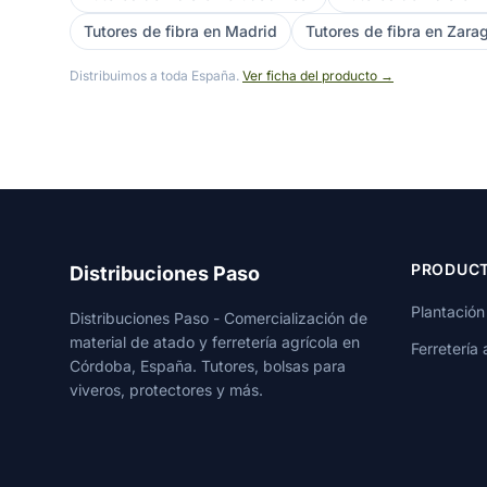
Tutores de fibra en Madrid
Tutores de fibra en Zara
Distribuimos a toda España.
Ver ficha del producto →
PRODUC
Distribuciones Paso
Plantación
Distribuciones Paso - Comercialización de
material de atado y ferretería agrícola en
Ferretería 
Córdoba, España. Tutores, bolsas para
viveros, protectores y más.