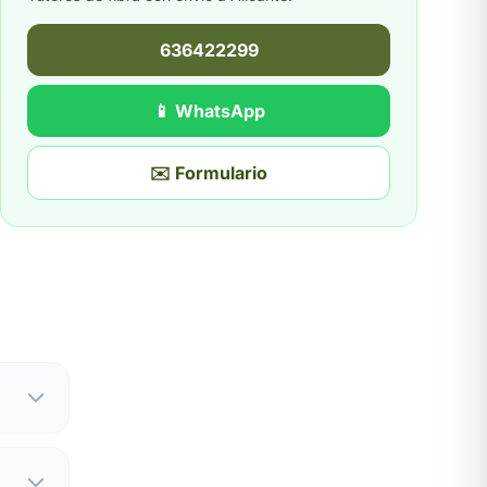
636422299
📱 WhatsApp
✉️ Formulario