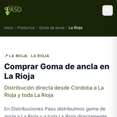
Saltar al contenido
Inicio
Productos
Goma de ancla
La Rioja
📍 LA RIOJA · LA RIOJA
Comprar Goma de ancla en
La Rioja
Distribución directa desde Córdoba a La
Rioja y toda La Rioja
En Distribuciones Paso distribuimos goma de
ancla a La Rioja y a toda La Rioja directamente