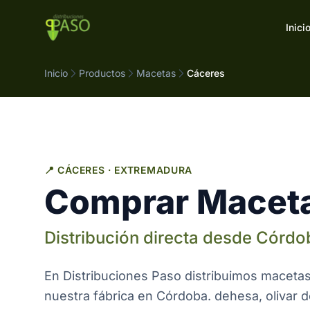
Saltar al contenido
Inici
Inicio
Productos
Macetas
Cáceres
📍 CÁCERES · EXTREMADURA
Comprar Maceta
Distribución directa desde Córd
En Distribuciones Paso distribuimos maceta
nuestra fábrica en Córdoba. dehesa, olivar d