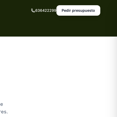
636422299
Pedir presupuesto
de
res.