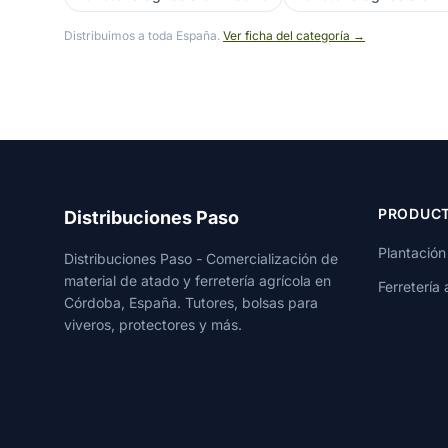
Distribuimos a toda España.
Ver ficha del categoría →
PRODUC
Distribuciones Paso
Plantación
Distribuciones Paso - Comercialización de
material de atado y ferretería agrícola en
Ferretería 
Córdoba, España. Tutores, bolsas para
viveros, protectores y más.