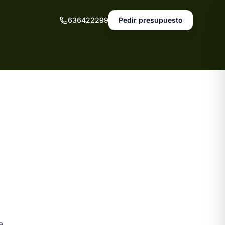
636422299
Pedir presupuesto
e