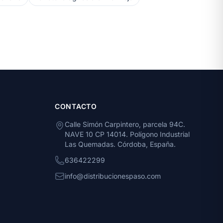
CONTACTO
Calle Simón Carpintero, parcela 94C.
NAVE 10 CP 14014. Polígono Industrial
Las Quemadas. Córdoba, España.
636422299
info@distribucionespaso.com