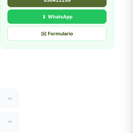
636422299
📱 WhatsApp
✉️ Formulario