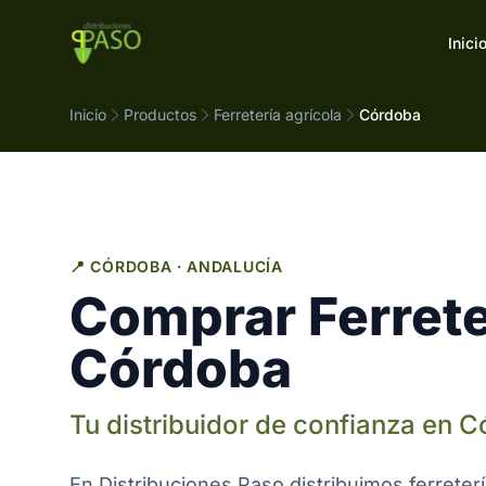
Saltar al contenido
Inici
Inicio
Productos
Ferretería agrícola
Córdoba
📍 CÓRDOBA · ANDALUCÍA
Comprar Ferrete
Córdoba
Tu distribuidor de confianza en 
En Distribuciones Paso distribuimos ferreter